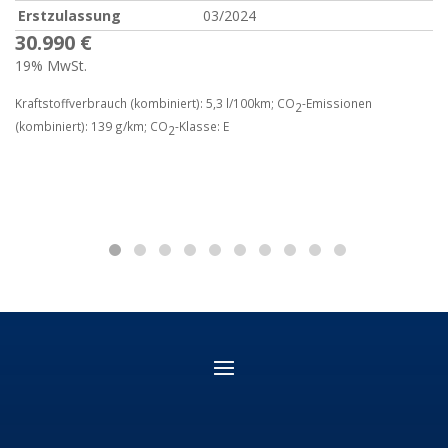
Erstzulassung
03/2024
30.990 €
19% MwSt.
Kraftstoffverbrauch (kombiniert):
5,3 l/100km
;
CO
-Emissionen
2
(kombiniert):
139 g/km
;
CO
-Klasse:
E
2