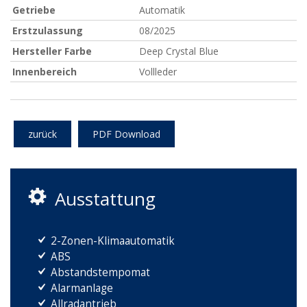
Getriebe
Automatik
Erstzulassung
08/2025
Hersteller Farbe
Deep Crystal Blue
Innenbereich
Vollleder
zurück
PDF Download
Ausstattung
2-Zonen-Klimaautomatik
ABS
Abstandstempomat
Alarmanlage
Allradantrieb