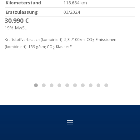
Kilometerstand
118.684 km
Erstzulassung
03/2024
30.990 €
19% MwSt.
Kraftstoffverbrauch (kombiniert):
5,3 l/100km
;
CO
-Emissionen
2
(kombiniert):
139 g/km
;
CO
-Klasse:
E
2