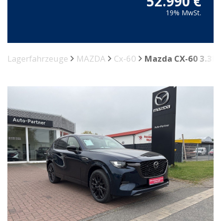
52.990 €
19% MwSt.
Lagerfahrzeuge
MAZDA
Cx-60
Mazda CX-60 3.3L