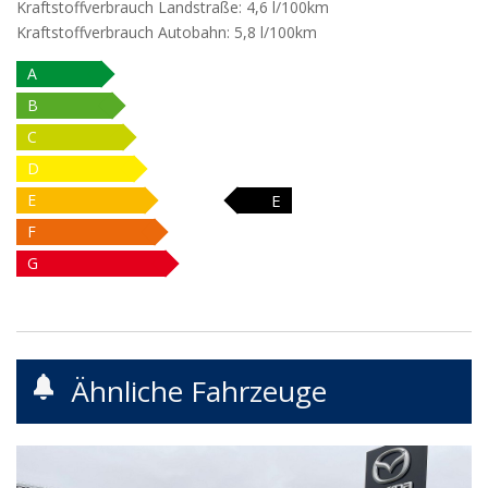
Kraftstoffverbrauch Landstraße:
4,6 l/100km
Kraftstoffverbrauch Autobahn:
5,8 l/100km
A
B
C
D
E
E
F
G
Ähnliche Fahrzeuge