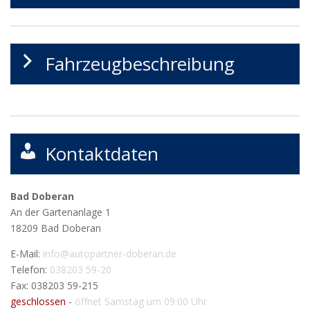
Fahrzeugbeschreibung
Kontaktdaten
Bad Doberan
An der Gartenanlage 1
18209
Bad Doberan
E-Mail:
info@autopartner-doberan.de
Telefon:
038203 59-20
Fax: 038203 59-215
geschlossen
-
öffnet Samstag um 09:00 Uhr