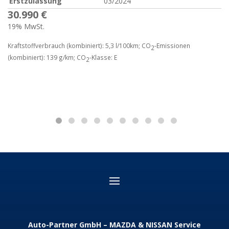
Erstzulassung
03/2024
30.990 €
19% MwSt.
Kraftstoffverbrauch (kombiniert):
5,3 l/100km
;
CO
-Emissionen
2
(kombiniert):
139 g/km
;
CO
-Klasse:
E
2
Auto-Partner GmbH – MAZDA & NISSAN Service