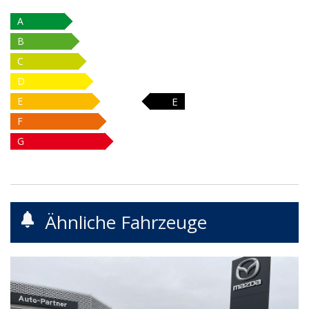
A
B
C
D
E
E
F
G
Ähnliche Fahrzeuge