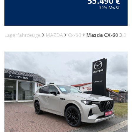
55.490 €
19% MwSt.
Lagerfahrzeuge
MAZDA
Cx-60
Mazda CX-60 3.3L