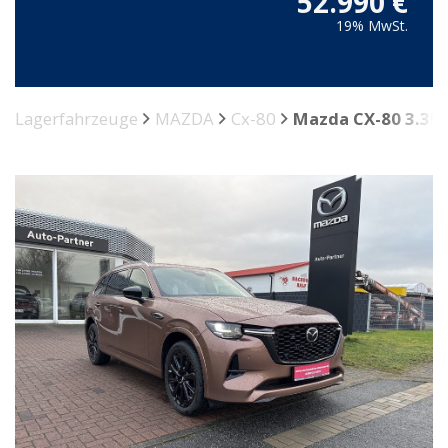
52.990 €
19% MwSt.
Lagerfahrzeuge
MAZDA
Cx-80
Mazda CX-80 3.3L