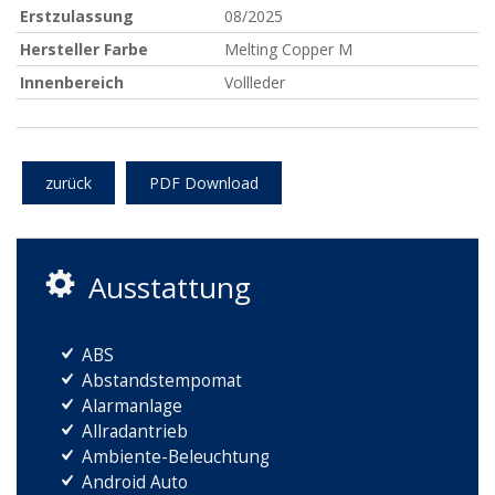
Erstzulassung
08/2025
Hersteller Farbe
Melting Copper M
Innenbereich
Vollleder
zurück
PDF Download
Ausstattung
ABS
Abstandstempomat
Alarmanlage
Allradantrieb
Ambiente-Beleuchtung
Android Auto