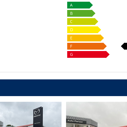
A
B
C
D
E
F
G