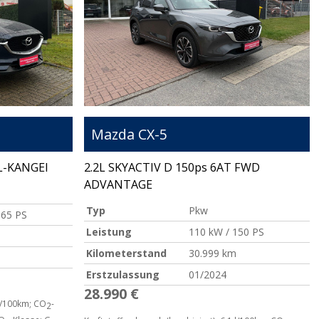
Mazda
CX-5
L-KANGEI
2.2L SKYACTIV D 150ps 6AT FWD
ADVANTAGE
Typ
Pkw
165 PS
Leistung
110 kW / 150 PS
Kilometerstand
30.999 km
Erstzulassung
01/2024
28.990 €
l/100km
;
CO
-
2