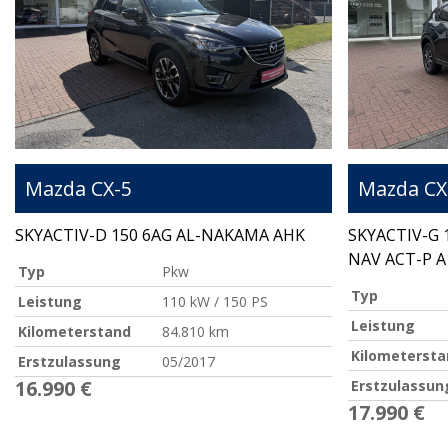
Mazda
CX-5
Mazda
CX
SKYACTIV-D 150 6AG AL-NAKAMA AHK
SKYACTIV-G 
NAV ACT-P A
Typ
Pkw
Typ
Leistung
110 kW / 150 PS
Leistung
Kilometerstand
84.810 km
Kilometersta
Erstzulassung
05/2017
16.990 €
Erstzulassun
17.990 €