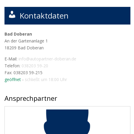
Kontaktdaten
Bad Doberan
An der Gartenanlage 1
18209
Bad Doberan
E-Mail:
info@autopartner-doberan.de
Telefon:
038203 59-20
Fax: 038203 59-215
geöffnet
-
schließt um 18:00 Uhr
Ansprechpartner