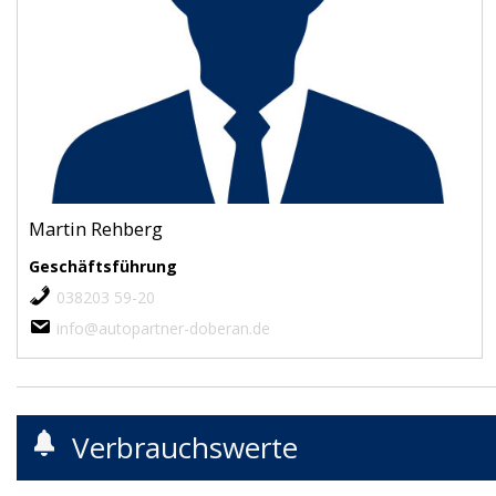
Martin Rehberg
Geschäftsführung
038203 59-20
info@autopartner-doberan.de
Verbrauchswerte