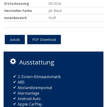
Erstzulassung
06/2026
Hersteller Farbe
Jet Black
Innenbereich
Stoff
zurück
PDF Download
Ausstattung
2-Zonen-Klimaautomatik
ABS
Abstandstempomat
Alarmanlage
Android Auto
Apple CarPlay