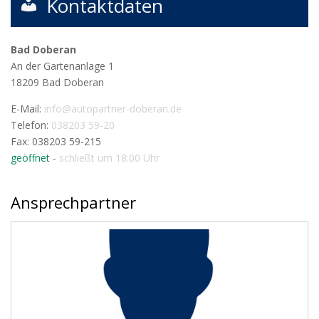
Kontaktdaten
Bad Doberan
An der Gartenanlage 1
18209
Bad Doberan
E-Mail:
info@autopartner-doberan.de
Telefon:
038203 59-20
Fax: 038203 59-215
geöffnet
-
schließt um 18:00 Uhr
Ansprechpartner