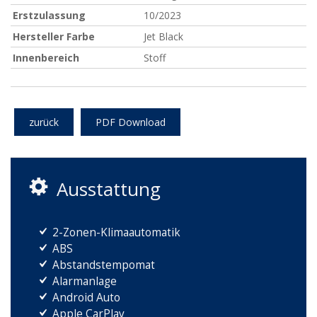
Erstzulassung
10/2023
Hersteller Farbe
Jet Black
Innenbereich
Stoff
zurück
PDF Download
Ausstattung
2-Zonen-Klimaautomatik
ABS
Abstandstempomat
Alarmanlage
Android Auto
Apple CarPlay