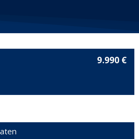
9.990 €
aten