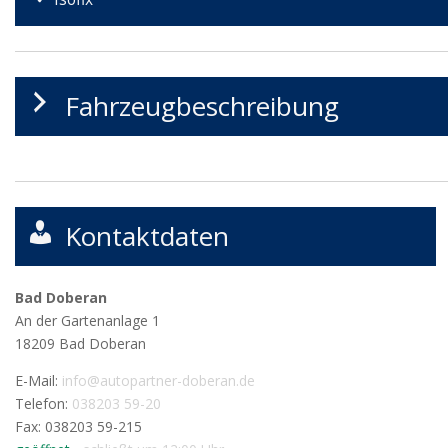
Fahrzeugbeschreibung
Kontaktdaten
Bad Doberan
An der Gartenanlage 1
18209
Bad Doberan
E-Mail:
info@autopartner-doberan.de
Telefon:
038203 59-20
Fax: 038203 59-215