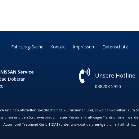
Fahrzeug-Suche
Kontakt
Impressum
Datenschutz

NISSAN Service
Unsere Hotline
 Bad Doberan
20
038203 5920
ch und den offiziellen spezifischen CO
2
-Emissionen und, soweit anwendbar, zum 
issionen und den Stromverbrauch neuer Personenkraftwagen“ entnommen werden, d
Automobil Treuhand GmbH (DAT) unter
www.dat.de
unentgeltlich erhältlich ist.