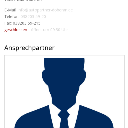
E-Mail:
info@autopartner-doberan.de
Telefon:
038203 59-20
Fax: 038203 59-215
geschlossen
-
öffnet um 09:30 Uhr
Ansprechpartner